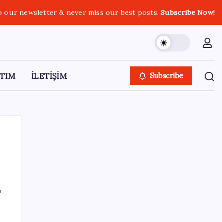
o our newsletter & never miss our best posts.
Subscribe Now!
TIM
İLETİŞİM
Subscribe
SON YAZILAR
ı
Microsoft Edge’den Reklam
Engelleyicilerine Engel: İşte Detaylar