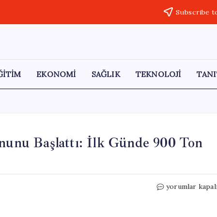
Subscribe t
ĞİTİM
EKONOMİ
SAĞLIK
TEKNOLOJİ
TANI
nu Başlattı: İlk Günde 900 Ton
ÇAYKUR
yorumlar kapal
2026
Çay
Hasat