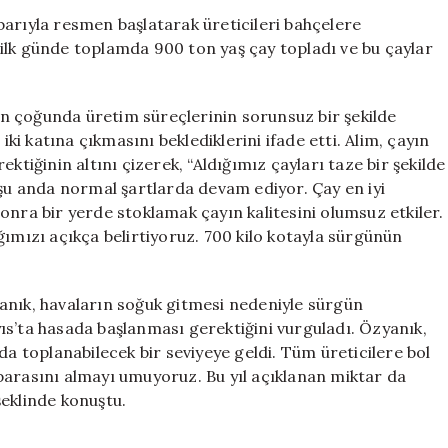
Sezonunu
barıyla resmen başlatarak üreticileri bahçelere
Başlattı:
i, ilk günde toplamda 900 ton yaş çay topladı ve bu çaylar
İlk
Günde
900
n çoğunda üretim süreçlerinin sorunsuz bir şekilde
Ton
iki katına çıkmasını beklediklerini ifade etti. Alim, çayın
Yaş
ktiğinin altını çizerek, “Aldığımız çayları taze bir şekilde
Çay
 şu anda normal şartlarda devam ediyor. Çay en iyi
Alındı
için
onra bir yerde stoklamak çayın kalitesini olumsuz etkiler.
ğımızı açıkça belirtiyoruz. 700 kilo kotayla sürgünün
anık, havaların soğuk gitmesi nedeniyle sürgün
ıs’ta hasada başlanması gerektiğini vurguladı. Özyanık,
toplanabilecek bir seviyeye geldi. Tüm üreticilere bol
parasını almayı umuyoruz. Bu yıl açıklanan miktar da
şeklinde konuştu.