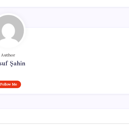
Author
suf Şahin
Follow Me