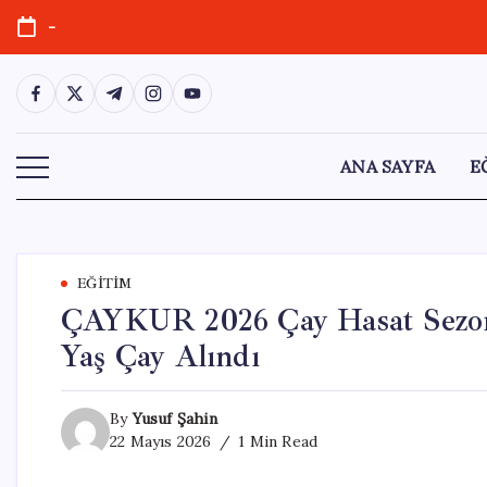
Skip
-
to
content
https://www.facebook.com/
https://twitter.com/
https://t.me/
https://www.instagram.com/
https://youtube.com/
ANA SAYFA
E
EĞITIM
ÇAYKUR 2026 Çay Hasat Sezonu
Yaş Çay Alındı
By
Yusuf Şahin
22 Mayıs 2026
1 Min Read