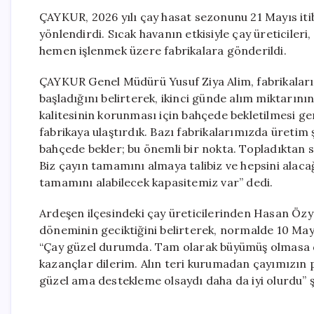
ÇAYKUR, 2026 yılı çay hasat sezonunu 21 Mayıs iti
yönlendirdi. Sıcak havanın etkisiyle çay üreticiler
hemen işlenmek üzere fabrikalara gönderildi.
ÇAYKUR Genel Müdürü Yusuf Ziya Alim, fabrikaları
başladığını belirterek, ikinci günde alım miktarının 
kalitesinin korunması için bahçede bekletilmesi gere
fabrikaya ulaştırdık. Bazı fabrikalarımızda üretim
bahçede bekler; bu önemli bir nokta. Topladıktan s
Biz çayın tamamını almaya talibiz ve hepsini alaca
tamamını alabilecek kapasitemiz var” dedi.
Ardeşen ilçesindeki çay üreticilerinden Hasan Özy
döneminin geciktiğini belirterek, normalde 10 May
“Çay güzel durumda. Tam olarak büyümüş olmasa da 
kazançlar dilerim. Alın teri kurumadan çayımızın 
güzel ama destekleme olsaydı daha da iyi olurdu” 