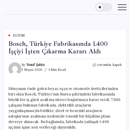
Skip
to
content
EĞITIM
Bosch, Türkiye Fabrikasında 1.400
İşçiyi İşten Çıkarma Kararı Aldı
Bosch,
By
Yusuf Şahin
yorumlar kapalı
Türkiye
2 Mayıs 2026
1 Min Read
Fabrikasında
1.400
İşçiyi
Dünyanın önde gelen beyaz eşya ve otomotiv üreticilerinden
İşten
biri olan Bosch, Türkiye’nin Bursa şehrindeki fabrikasında
Çıkarma
Kararı
büyük bir iş gücü azaltma süreci başlatmaya karar verdi. 7.500
Aldı
çalışanı bulunan fabrikada, elektrikli araçların
için
yaygınlaşmasıyla birlikte, dizel ve benzinli araçların
satışlarının azalması nedeniyle önemli bir küçülme planı
devreye alınacak. Bu bağlamda, fabrikada yaklaşık 1.400
işçinin işine son verileceği duyuruldu.