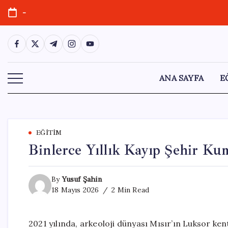
Skip
-
to
content
https://www.facebook.com/
https://twitter.com/
https://t.me/
https://www.instagram.com/
https://youtube.com/
ANA SAYFA
E
EĞITIM
Binlerce Yıllık Kayıp Şehir Ku
By
Yusuf Şahin
18 Mayıs 2026
2 Min Read
2021 yılında, arkeoloji dünyası Mısır’ın Luksor ken