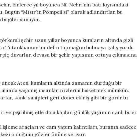
İçinden
ehir, binlerce yıl boyunca Nil Nehri’nin batı kıyısındaki
Gün
 Bugün “Mısır’ın Pompeii’si” olarak adlandırılan bu
Yüzüne
 bilgiler sunuyor.
Çıktı
için
rkemli şehir, uzun yıllar boyunca kumların altında gizli
ıçta Tutankhamun’un defin tapınağını bulmaya çalışıyordu.
erpiç duvarlar, devasa bir şehir yapısının ortaya çıkmasına
tı; ancak Aten, kumların altında zamanın durduğu bir
 alanda yaşamış insanların izlerini hissetmek mümkün.
arlar, sanki sahipleri geri dönecekmiş gibi bir görüntü
rı ve pişirilmiş etle dolu kaplar, günlük yaşamın canlı birer
 işleme araçları ve cam yapım kalıntıları, buranın sadece
rkezi olduğunu gözler önüne seriyor.