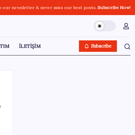
o our newsletter & never miss our best posts.
Subscribe Now!
TIM
İLETİŞİM
Subscribe
ı
SON YAZILAR
Elon Musk’ın Yapay Zeka Stratejisinde Yeni
Adım: Fabrika Yatırımları Artıyor