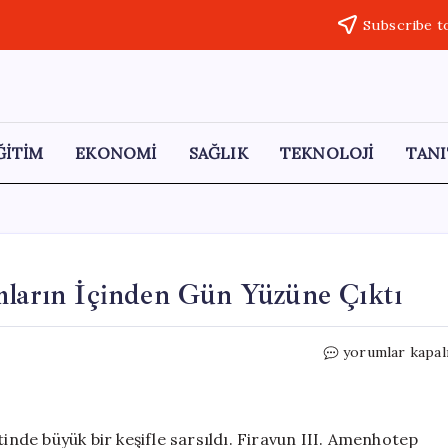
Subscribe t
ĞİTİM
EKONOMİ
SAĞLIK
TEKNOLOJİ
TANI
mların İçinden Gün Yüzüne Çıktı
Binlerce
yorumlar kapal
Yıllık
Kayıp
Şehir
Kumların
tinde büyük bir keşifle sarsıldı. Firavun III. Amenhotep