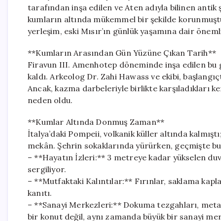
tarafından inşa edilen ve Aten adıyla bilinen antik ş
kumların altında mükemmel bir şekilde korunmuştu.
yerleşim, eski Mısır’ın günlük yaşamına dair önemli
**Kumların Arasından Gün Yüzüne Çıkan Tarih**
Firavun III. Amenhotep döneminde inşa edilen bu gö
kaldı. Arkeolog Dr. Zahi Hawass ve ekibi, başlang
Ancak, kazma darbeleriyle birlikte karşıladıkları k
neden oldu.
**Kumlar Altında Donmuş Zaman**
İtalya’daki Pompeii, volkanik küller altında kalmış
mekân. Şehrin sokaklarında yürürken, geçmişte bu
– **Hayatın İzleri:** 3 metreye kadar yükselen duv
sergiliyor.
– **Mutfaktaki Kalıntılar:** Fırınlar, saklama kapla
kanıtı.
– **Sanayi Merkezleri:** Dokuma tezgahları, metal
bir konut değil, aynı zamanda büyük bir sanayi me