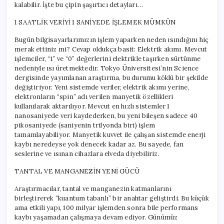
kalabilir. İşte bu çipin şaşırtıcı detayları…
1 SAATLİK VERİYİ 1 SANİYEDE İŞLEMEK MÜMKÜN
Bugün bilgisayarlarımızın işlem yaparken neden ısındığını hiç
merak ettiniz mi? Cevap oldukça basit: Elektrik akımı. Mevcut
işlemciler, “1” ve “0” değerlerini elektrikle taşırken sürtünme
nedeniyle ısı üretmektedir. Tokyo Üniversitesi’nin Science
dergisinde yayımlanan araştırma, bu durumu köklü bir şekilde
değiştiriyor. Yeni sistemde veriler, elektrik akımı yerine,
elektronların “spin” adı verilen manyetik özellikleri
kullanılarak aktarılıyor. Mevcut en hızlı sistemler 1
nanosaniyede veri kaydederken, bu yeni bileşen sadece 40
pikosaniyede (saniyenin trilyonda biri) işlem
tamamlayabiliyor. Manyetik kuvvet ile çalışan sistemde enerji
kaybı neredeyse yok denecek kadar az. Bu sayede, fan
seslerine ve ısınan cihazlara elveda diyebiliriz.
TANTAL VE MANGANEZİN YENİ GÜCÜ
Araştırmacılar, tantal ve manganezin katmanlarını
birleştirerek “kuantum tabanlı” bir anahtar geliştirdi. Bu küçük
ama etkili yapı, 100 milyar işlemden sonra bile performans
kaybı yaşamadan çalışmaya devam ediyor. Günümüz