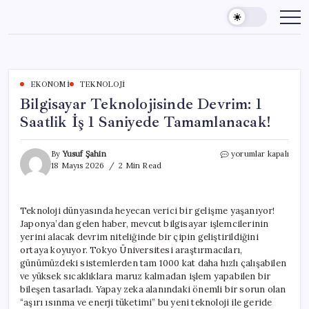
Skip
to
content
EKONOMI
TEKNOLOJI
Bilgisayar Teknolojisinde Devrim: 1
Saatlik İş 1 Saniyede Tamamlanacak!
Bilgisayar
By
Yusuf Şahin
yorumlar kapalı
Teknolojisinde
18 Mayıs 2026
2 Min Read
Devrim:
1
Saatlik
Teknoloji dünyasında heyecan verici bir gelişme yaşanıyor!
İş
Japonya’dan gelen haber, mevcut bilgisayar işlemcilerinin
1
Saniyede
yerini alacak devrim niteliğinde bir çipin geliştirildiğini
Tamamlanacak!
ortaya koyuyor. Tokyo Üniversitesi araştırmacıları,
için
günümüzdeki sistemlerden tam 1000 kat daha hızlı çalışabilen
ve yüksek sıcaklıklara maruz kalmadan işlem yapabilen bir
bileşen tasarladı. Yapay zeka alanındaki önemli bir sorun olan
“aşırı ısınma ve enerji tüketimi” bu yeni teknoloji ile geride