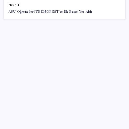
Next
ASÜ Öğrencileri TEKNOFEST’te İlk Beşte Yer Aldı
SON YAZILAR
Elon Musk’ın Yapay Zeka Stratejisinde Yeni Adım:
Fabrika Yatırımları Artıyor
Huawei FreeClip 2 S Satışa Sunuldu: İşte Fiyatı
Dezenflasyon devam ediyor
Bilezik alanlar battı! Mart’ta 84 bin TL’ye satılan
bilezik şimdi 62 bin TL’ye düştü