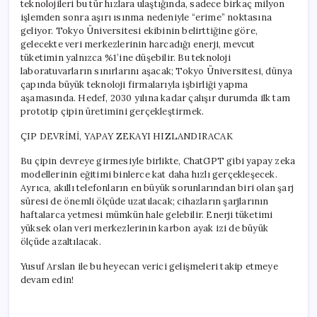
teknolojileri bu tür hızlara ulaştığında, sadece birkaç milyon
işlemden sonra aşırı ısınma nedeniyle “erime” noktasına
geliyor. Tokyo Üniversitesi ekibinin belirttiğine göre,
gelecekte veri merkezlerinin harcadığı enerji, mevcut
tüketimin yalnızca %1’ine düşebilir. Bu teknoloji
laboratuvarların sınırlarını aşacak; Tokyo Üniversitesi, dünya
çapında büyük teknoloji firmalarıyla işbirliği yapma
aşamasında. Hedef, 2030 yılına kadar çalışır durumda ilk tam
prototip çipin üretimini gerçekleştirmek.
ÇIP DEVRİMİ, YAPAY ZEKAYI HIZLANDIRACAK
Bu çipin devreye girmesiyle birlikte, ChatGPT gibi yapay zeka
modellerinin eğitimi binlerce kat daha hızlı gerçekleşecek.
Ayrıca, akıllı telefonların en büyük sorunlarından biri olan şarj
süresi de önemli ölçüde uzatılacak; cihazların şarjlarının
haftalarca yetmesi mümkün hale gelebilir. Enerji tüketimi
yüksek olan veri merkezlerinin karbon ayak izi de büyük
ölçüde azaltılacak.
Yusuf Arslan ile bu heyecan verici gelişmeleri takip etmeye
devam edin!