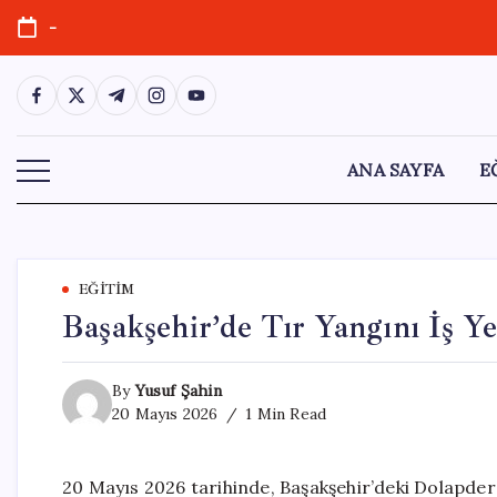
Skip
-
to
content
https://www.facebook.com/
https://twitter.com/
https://t.me/
https://www.instagram.com/
https://youtube.com/
ANA SAYFA
E
EĞITIM
Başakşehir’de Tır Yangını İş Y
By
Yusuf Şahin
20 Mayıs 2026
1 Min Read
20 Mayıs 2026 tarihinde, Başakşehir’deki Dolapdere