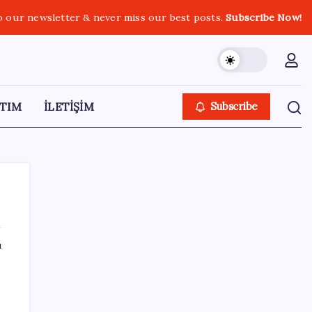
o our newsletter & never miss our best posts.
Subscribe Now!
TIM
İLETİŞİM
Subscribe
ı
SON YAZILAR
Elon Musk’ın Yapay Zeka Stratejisinde Yeni
Adım: Fabrika Yatırımları Artıyor