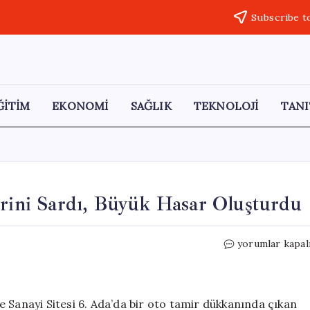
Subscribe t
ĞİTİM
EKONOMİ
SAĞLIK
TEKNOLOJİ
TANI
erini Sardı, Büyük Hasar Oluşturdu
Başakşehir’de
yorumlar kapal
Tır
Yangını
İş
Yerini
 Sanayi Sitesi 6. Ada’da bir oto tamir dükkanında çıkan