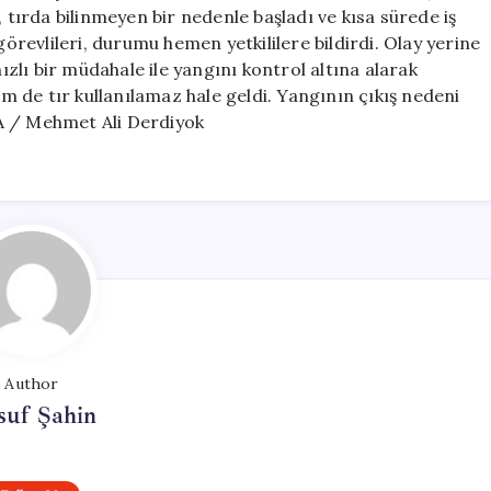
Sardı,
, tırda bilinmeyen bir nedenle başladı ve kısa sürede iş
Büyük
görevlileri, durumu hemen yetkililere bildirdi. Olay yerine
Hasar
, hızlı bir müdahale ile yangını kontrol altına alarak
Oluşturdu
 de tır kullanılamaz hale geldi. Yangının çıkış nedeni
için
A / Mehmet Ali Derdiyok
Author
suf Şahin