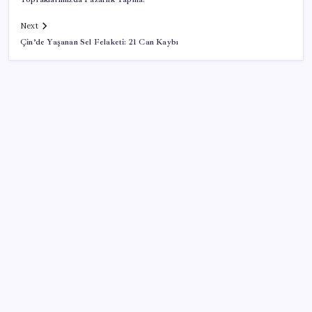
Next
Çin’de Yaşanan Sel Felaketi: 21 Can Kaybı
SON YAZILAR
Elon Musk’ın Yapay Zeka Stratejisinde Yeni Adım:
Fabrika Yatırımları Artıyor
Huawei FreeClip 2 S Satışa Sunuldu: İşte Fiyatı
Dezenflasyon devam ediyor
Bilezik alanlar battı! Mart’ta 84 bin TL’ye satılan