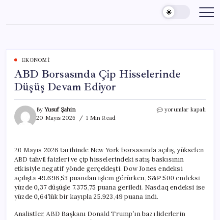
Skip
to
content
EKONOMI
ABD Borsasında Çip Hisselerinde
Düşüş Devam Ediyor
ABD
By
Yusuf Şahin
yorumlar kapalı
Borsasında
20 Mayıs 2026
1 Min Read
Çip
Hisselerinde
Düşüş
20 Mayıs 2026 tarihinde New York borsasında açılış, yükselen
Devam
ABD tahvil faizleri ve çip hisselerindeki satış baskısının
Ediyor
için
etkisiyle negatif yönde gerçekleşti. Dow Jones endeksi
açılışta 49.696,53 puandan işlem görürken, S&P 500 endeksi
yüzde 0,37 düşüşle 7.375,75 puana geriledi. Nasdaq endeksi ise
yüzde 0,64’lük bir kayıpla 25.923,49 puana indi.
Analistler, ABD Başkanı Donald Trump’ın bazı liderlerin