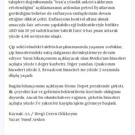
talepleri doğrultusunda “İran’a yönelik askeri saldırının
ertelendiğini” açıklamasının ardından petrol fiyatlarının
gerilediğini belirtse de enflasyon endişelerinin devam
ettiğine dikkat çekti. Enflasyonu kontrol altına almak
amacıyla faiz artırımı yapılabileceği beklentileriyle birlikte
ABD’nin 10 yıl vadeli hazine tahvili faizi 4 baz puan artarak
yüzde 4,66 seviyesine ulaştı.
Çip sektöründeki talebin karşılanmasında yaşanan zorluklar,
çip hisselerindeki satış dalgasını derinleştirmeye devam
ediyor. Yarın bilançosunu açıklayacak olan Nvidia’nın hisseleri
açılışta yüzde 1 değer kaybetti. Diğer yandan, Qualcomm
hisseleri yüzde 3, Broadcom hisseleri ise yüzde 2 oranında
düşüş yaşadı.
Bugün bilançosunu açıklayan Home Depot perakende şirketi,
ilk çeyrekte kar ve gelirinin beklentilerin üzerinde olduğunu
duyurdu. Ancak bu olumlu habere rağmen, şirketin hisseleri
açılışta yüzde 3’e yakın bir kayıpla işlem görmeye başladı.
Kaynak: AA / Sevgi Ceren Gökkoyun
Yazar: Yusuf Arslan