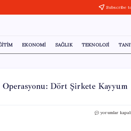
Subscribe t
ĞİTİM
EKONOMİ
SAĞLIK
TEKNOLOJİ
TANI
ık Operasyonu: Dört Şirkete Kayyum
60
yorumlar kapal
Milyar
Liralık
Dolandırıcılık