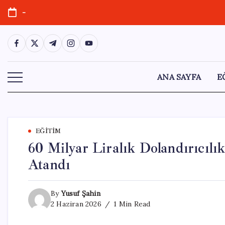
Skip
-
to
content
https://www.facebook.com/
https://twitter.com/
https://t.me/
https://www.instagram.com/
https://youtube.com/
ANA SAYFA
E
EĞITIM
60 Milyar Liralık Dolandırıcıl
Atandı
By
Yusuf Şahin
2 Haziran 2026
1 Min Read