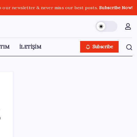
o our newsletter & never miss our best posts.
Subscribe Now!
TIM
İLETİŞİM
Subscribe
SON YAZILAR
ı
Elon Musk’ın Yapay Zeka Stratejisinde Yeni
Adım: Fabrika Yatırımları Artıyor