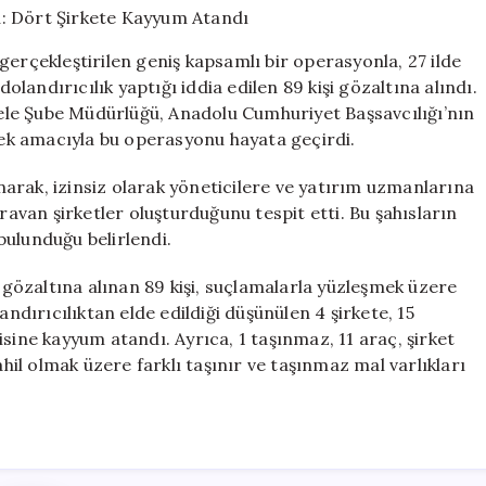
Operasyonu:
Dört
gerçekleştirilen geniş kapsamlı bir operasyonla, 27 ilde
Şirkete
dolandırıcılık yaptığı iddia edilen 89 kişi gözaltına alındı.
Kayyum
le Şube Müdürlüğü, Anadolu Cumhuriyet Başsavcılığı’nın
Atandı
için
ek amacıyla bu operasyonu hayata geçirdi.
anarak, izinsiz olarak yöneticilere ve yatırım uzmanlarına
ravan şirketler oluşturduğunu tespit etti. Bu şahısların
bulunduğu belirlendi.
özaltına alınan 89 kişi, suçlamalarla yüzleşmek üzere
ırıcılıktan elde edildiği düşünülen 4 şirkete, 15
sine kayyum atandı. Ayrıca, 1 taşınmaz, 11 araç, şirket
ahil olmak üzere farklı taşınır ve taşınmaz mal varlıkları