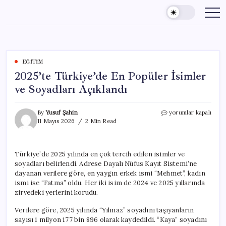
Skip
to
content
EĞITIM
2025’te Türkiye’de En Popüler İsimler
ve Soyadları Açıklandı
2025’te
By
Yusuf Şahin
yorumlar kapalı
Türkiye’de
11 Mayıs 2026
2 Min Read
En
Popüler
İsimler
Türkiye’de 2025 yılında en çok tercih edilen isimler ve
ve
soyadları belirlendi. Adrese Dayalı Nüfus Kayıt Sistemi’ne
Soyadları
Açıklandı
dayanan verilere göre, en yaygın erkek ismi “Mehmet”, kadın
için
ismi ise “Fatma” oldu. Her iki isim de 2024 ve 2025 yıllarında
zirvedeki yerlerini korudu.
Verilere göre, 2025 yılında “Yılmaz” soyadını taşıyanların
sayısı 1 milyon 177 bin 896 olarak kaydedildi. “Kaya” soyadını