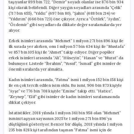
taşıyanlar 899 bin 722, “Demir” soyadı olanlar ise 876 bin 934
kişi olarak belirlendi. Diğer yaygın soyadları arasında “Çelik”
(717 bin 655), “Yıldız” (697 bin 80), “Şahin” (688 bin 214) ve
“Yıldırım” (666 bin 723) öne çıkıyor. Ayrıca “Öztürk”, “Aydın”,
“Özdemir” gibi soyadları da dikkate değer sıralamalarda yer
alıyor.
Erkek isimleri arasında “Mehmet” 1 milyon 271 bin 896 kişi ile
ilk sırada yer alırken, onu 1 milyon 57 bin 634 kişi ile “Mustafa”
ve 857 bin 105 kişi ile “Ahmet” takip ediyor. Diğer popüler
erkek isimleri arasında “Ali”, “Hüseyin”, “Hasan” ve “Murat” da
bulunuyor. Listede “İbrahim”, “Yusuf”, “İsmail” gibi isimler de
önemli sıralarda yer almakta.
Kadın isimleri arasında, “Fatma” ismi 1 milyon 152 bin 158 kişi
ile en çok tercih edilen isim oldu. Bu ismi, 906 bin 873 kişiyle
“Ayşe” ve 776 bin 708 kişiyle “Emine” takip etti. “Hatice”,
“Zeynep”, “Elif” gibi isimler de kadın isimleri sıralamasında
dikkat çekiyor.
İstatistikler, 2018 yılında 1 milyon 361 bin 958 olan “Mehmet”
ismini taşıyan sayısının 2025’te 1 milyon 271 bin 896’ya
düştüğünü gösteriyor. Benzer bir düşüş, 2018 yılında 1 milyon
235 bin 828 kişi tarafından taşınan “Fatma” ismi için de