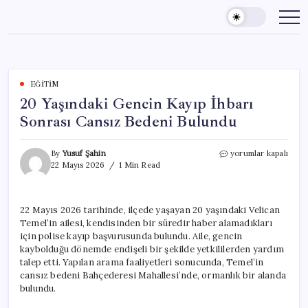
Skip
to
content
EĞITIM
20 Yaşındaki Gencin Kayıp İhbarı
Sonrası Cansız Bedeni Bulundu
20
By
Yusuf Şahin
yorumlar kapalı
Yaşındaki
22 Mayıs 2026
1 Min Read
Gencin
Kayıp
İhbarı
22 Mayıs 2026 tarihinde, ilçede yaşayan 20 yaşındaki Velican
Sonrası
Temel’in ailesi, kendisinden bir süredir haber alamadıkları
Cansız
Bedeni
için polise kayıp başvurusunda bulundu. Aile, gencin
Bulundu
kaybolduğu dönemde endişeli bir şekilde yetkililerden yardım
için
talep etti. Yapılan arama faaliyetleri sonucunda, Temel’in
cansız bedeni Bahçederesi Mahallesi’nde, ormanlık bir alanda
bulundu.