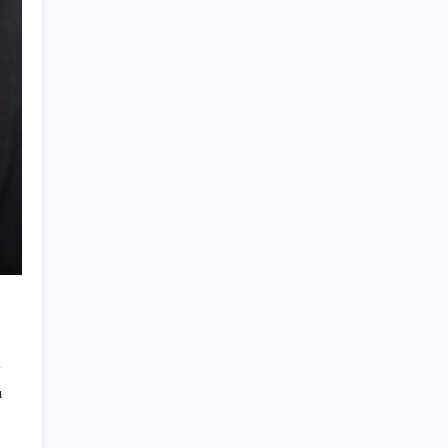
Huawei FreeClip 2 S Satışa Sunuldu: İşte
Fiyatı
Dezenflasyon devam ediyor
Bilezik alanlar battı! Mart’ta 84 bin TL’ye
satılan bilezik şimdi 62 bin TL’ye düştü
Altın fiyatları için psikolojik eşik uyarısı
Borsa çöküşünden tarihi rekorlara:
Microsoft’tan süper uygulama hamlesi
Bayrampaşa’da hareketli anlar! ‘Laf atma’
kavgasını ayırmak isterken silahla vuruldu: 2
yaralı
Akın Gürlek duyurdu… Yasadışı bahis
soruşturması: 33 gözaltı kararı
Aydın’da orman yangını: Ekipler müdahale
ı
ediyor
Meteoroloji açıkladı: 30 Temmuz 2026 hava