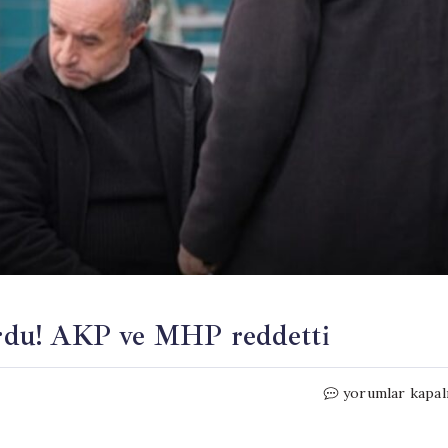
yordu! AKP ve MHP reddetti
17
yorumlar kapal
milyon
emekliyi