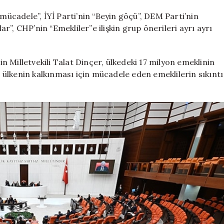
ilgilendiriyordu
AKP
 mücadele”, İYİ Parti’nin “Beyin göçü”, DEM Parti’nin
ve
lar”, CHP’nin “Emekliler”e ilişkin grup önerileri ayrı ayrı
MHP
reddetti
için
 Milletvekili Talat Dinçer, ülkedeki 17 milyon emeklinin
le ülkenin kalkınması için mücadele eden emeklilerin sıkıntı