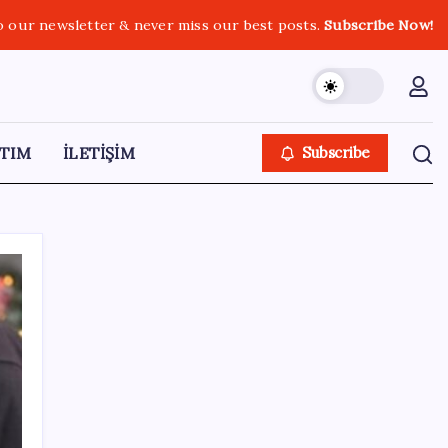
o our newsletter & never miss our best posts.
Subscribe Now!
TIM
İLETİŞİM
Subscribe
SON YAZILAR
Elon Musk’ın Yapay Zeka Stratejisinde Yeni
Adım: Fabrika Yatırımları Artıyor