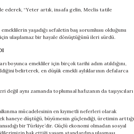
 ederek, “Yeter artık, insafa gelin, Meclis tatile
ın emeklilerin yaşadığı sefaletin baş sorumlusu olduğunu
çin ulaşılamaz bir hayale dönüştüğünü ileri sürdü.
DI
arı boyunca emekliler için birçok tarihi adım atıldığını,
iğini belirterek, en düşük emekli aylıklarının defalarca
ri değil aynı zamanda toplumsal hafızanın da taşıyıcıları
 kalkınma mücadelesinin en kıymetli neferleri olarak
tek haneye düştüğü, büyümenin güçlendiği, üretimin arttığ
nsıdığı bir Türkiye’dir. Güçlü ekonomi olmadan sosyal
lilerimizin hak ettiği yaşam standardına ulaşması