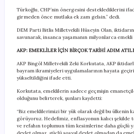
Türkoğlu, CHP’nin önergesini desteklediklerini ifade
girmeden önce mutlaka ek zam gelsin.” dedi.
DEM Parti Bitlis Milletvekili Hüseyin Olan, iktidar
savunarak, insanca yaşamanın milyonlarca emekli i
AKP: EMEKLİLER İÇİN BİRÇOK TARİHİ ADIM ATIL
AKP Bingöl Milletvekili Zeki Korkutata, AKP iktidarl
bayram ikramiyeleri uygulamalarının hayata geçirild
yükseltildiğini ifade etti.
Korkutata, emeklilerin sadece geçmişin emanetçile
olduğunu belirterek, şunları kaydetti:
“Biz emeklilerimizi bir yük olarak değil bu ülkenin
görüyoruz. Hedefimiz, enflasyonun kalıcı şekilde 
ve refahın toplumun tüm kesimlerine daha güçlü ya
devlet olmaz, güçlü sosyal devlet olmadan da emek